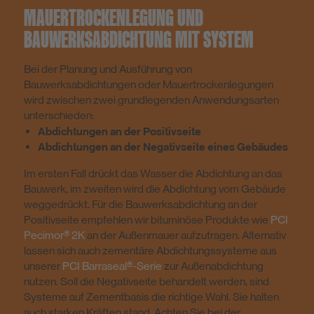
MAUERTROCKENLEGUNG UND
BAUWERKSABDICHTUNG MIT SYSTEM
Bei der Planung und Ausführung von
Bauwerksabdichtungen oder Mauertrockenlegungen
wird zwischen zwei grundlegenden Anwendungsarten
unterschieden:
Abdichtungen an der Positivseite
Abdichtungen an der Negativseite eines Gebäudes
Im ersten Fall drückt das Wasser die Abdichtung an das
Bauwerk, im zweiten wird die Abdichtung vom Gebäude
weggedrückt. Für die Bauwerksabdichtung an der
Positivseite empfehlen wir bituminöse Produkte wie
PCI
Pecimor® 2K
an der Außenmauer aufzutragen. Alternativ
lassen sich auch zementäre Abdichtungssysteme aus
unserer
PCI Barraseal®-Serie
zur Außenabdichtung
nutzen. Soll die Negativseite behandelt werden, sind
Systeme auf Zementbasis die richtige Wahl. Sie halten
auch starken Kräften stand. Achten Sie bei der