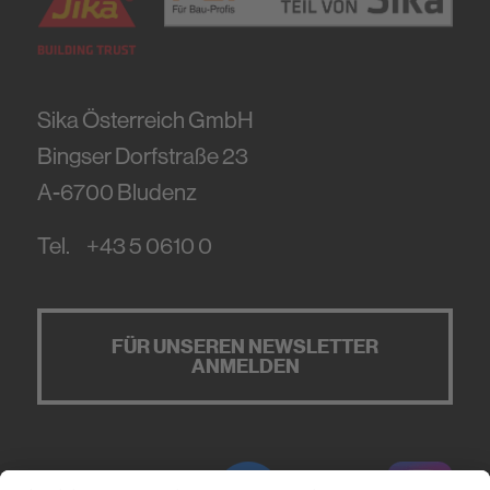
Sika Österreich GmbH
Bingser Dorfstraße 23
A-6700
Bludenz
Tel.
+43 5 0610 0
FÜR UNSEREN NEWSLETTER
ANMELDEN