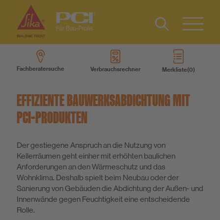
Kontakt
EN
Type 2 or
more
Fachberatersuche
Verbrauchsrechner
Merkliste
characters
Produkte
for results.
EFFIZIENTE BAUWERKSABDICHTUNG MIT
Produktsysteme
PCI-PRODUKTEN
Services
Der gestiegene Anspruch an die Nutzung von
Kellerräumen geht einher mit erhöhten baulichen
Anforderungen an den Wärmeschutz und das
Wissen
Wohnklima. Deshalb spielt beim Neubau oder der
Sanierung von Gebäuden die Abdichtung der Außen- und
Innenwände gegen Feuchtigkeit eine entscheidende
Über uns
Rolle.