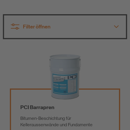
Nachhaltigkeit
Filter öffnen
Alle Produktgruppen
Alle Produktgruppen
Fliesenverlegung / Naturwerksteinverlegung
Fugenabdichtung
Dichten und Kleben
Grundierung
PCI Barrapren
Bitumen-Beschichtung für
Parkettverlegung / Bodenbelagsverlegung
Abdichtung
Kelleraussenwände und Fundamente