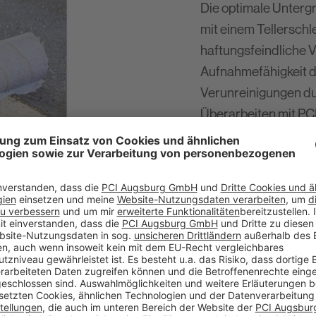
Die optimale Unterg
mit einem Tellerschl
haftungsfeindliche V
Aufnahmefähigkeit d
Verunreinigungen dur
Überarbeiten mit PCI
2. Ecken und Ansch
Schwer zugängliche 
werden mit einem Be
3. Absaugen
Die Bodenfläche der
Industriestaubsauge
4. Grundieren