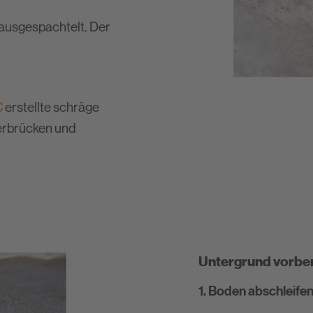
ausgespachtelt. Der
C
erstellte schräge
erbrücken und
Untergrund vorbe
1. Boden abschleife