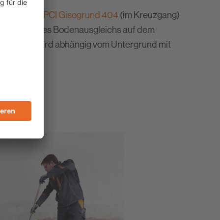
ndieren mit
PCI Gisogrund 404
(im Kreuzgang)
ere Haftung des Bodenausgleichs auf dem
ndierung wird abhängig vom Untergrund mit