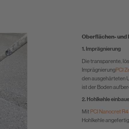
Oberflächen- und 
1. Imprägnierung
Die transparente, lö
Imprägnierung
PCI Z
den ausgehärteten U
ist der Boden aufber
2. Hohlkehle einbau
Mit
PCI Nanocret R
Hohlkehle angefertig