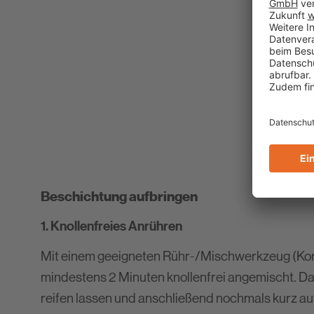
Beschichtung aufbringen
1. Knollenfreies Anrühren
Mit einem geeigneten Rühr-/Mischwerkzeug (Kor
mindestens 2 Minuten knollenfrei angemischt. Da
reifen lassen und anschließend nochmals kurz au