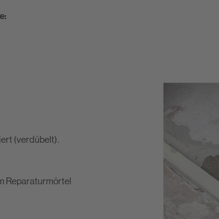
e:
ert (verdübelt).
em Reparaturmörtel