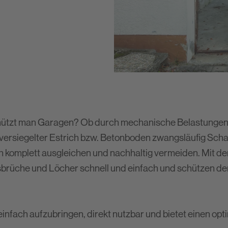
PCI-Fugenprogramm
Protokolle
PCI Flexmörtel-Linie
hützt man Garagen? Ob durch mechanische Belastungen b
nversiegelter Estrich bzw. Betonboden zwangsläufig Sch
h komplett ausgleichen und nachhaltig vermeiden. Mit d
rüche und Löcher schnell und einfach und schützen d
 einfach aufzubringen, direkt nutzbar und bietet einen op