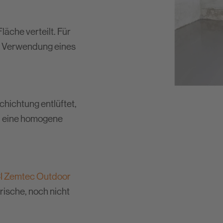
äche verteilt. Für
ie Verwendung eines
chichtung entlüftet,
d eine homogene
I Zemtec Outdoor
frische, noch nicht