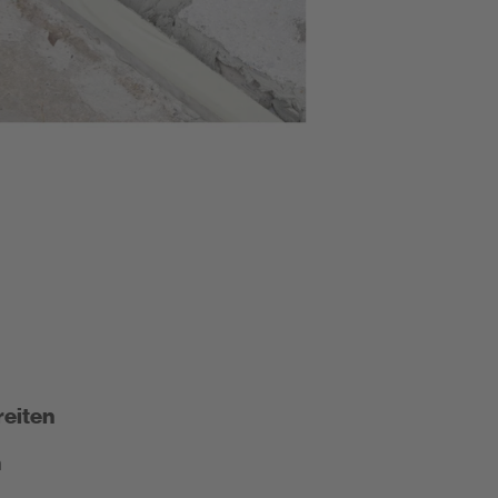
reiten
n