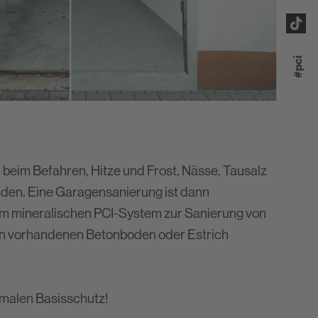
#pci
eim Befahren, Hitze und Frost, Nässe, Tausalz
aden. Eine Garagensanierung ist dann
em mineralischen PCI-System zur Sanierung von
en vorhandenen Betonboden oder Estrich
timalen Basisschutz!