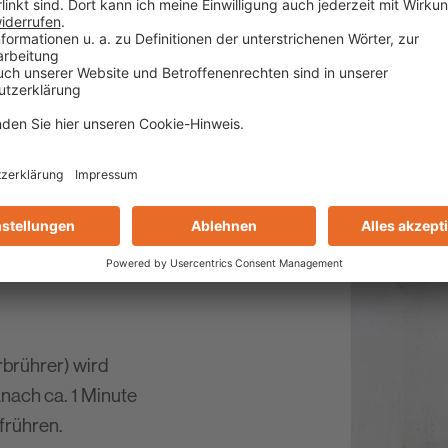
Das zweimalige Gru
sorgt für eine sich
Untergrund. Die Gru
Wasser verdünnt.
brührer) wird
nach ca. 1 Minute
frühren.