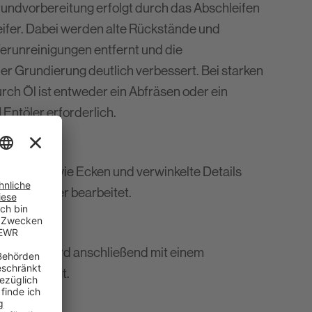
rundvorbereitung erfolgt durch das Abschleifen
eifer. Dabei werden alte Rückstände und
erunreinigungen entfernt und die
er Grundierung deutlich verbessert. Bei starken
ch Öl ist entweder ein Abfräsen oder ein
 Entöler erforderlich.
lüsse
Bereiche wie Ecken und verwinkelte Details
tonschleifer bearbeitet.
 Garage wird anschließend mit einem
r abgesaugt.