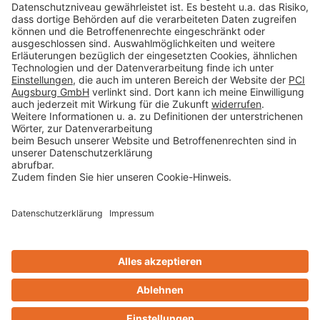
Datenschutz
AGB
Rechtliche Hinweise
Cookie-Einstellungen öffnen
Betroffenenrechte
www.bimobject.com
naturstein-datenbank.de
ausschreiben.de
Technikchat
Design & Code ❤
zwetschke