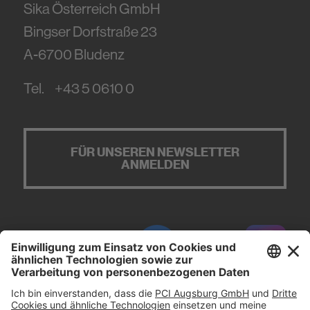
Sika Österreich GmbH
Bingser Dorfstraße 23
A-6700
Bludenz
Tel.
+43 5 0610 0
FÜR UNSEREN NEWSLETTER
ANMELDEN
#PCI