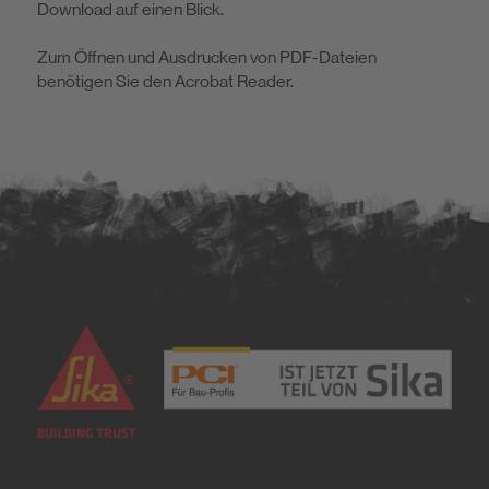
Download auf einen Blick.
Nachhaltigkeitsdatenblätter
Leistungserklärungen
Nachhaltigkeit
Zum Öffnen und Ausdrucken von PDF-Dateien
Verbrauchstabellen
Protokolle
benötigen Sie den Acrobat Reader.
System-Partnerschaften
Ausschreibungstexte
Detailzeichnungen