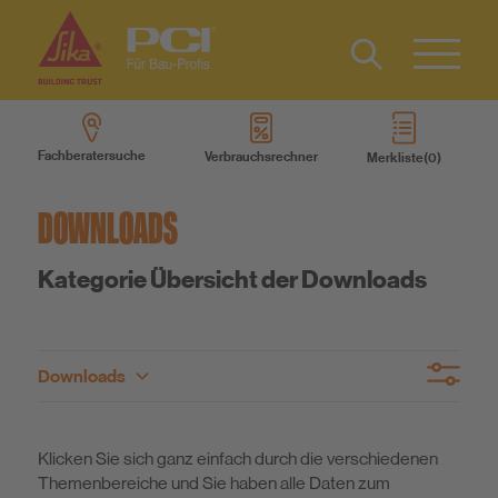
Kontakt
EN
Type 2 or
more
Fachberatersuche
Verbrauchsrechner
Merkliste
characters
Produkte
for results.
DOWNLOADS
Produktsysteme
Kategorie Übersicht der Downloads
Services
Downloads
Wissen
Broschüren
Technische Merkblätter
Über uns
Klicken Sie sich ganz einfach durch die verschiedenen
Sicherheitsdatenblätter
Themenbereiche und Sie haben alle Daten zum