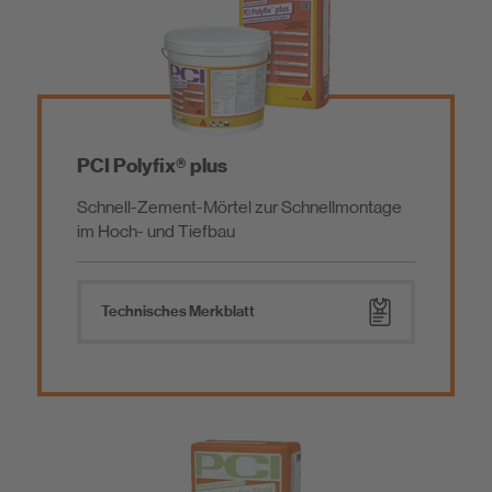
Estrich / Vergussmörtel / Beschichtung
Baukleber / Montagemörtel
PCI Polyfix® plus
Schnell-Zement-Mörtel zur Schnellmontage
Mörtelzusätze, Nachbehandlungs- und Trennmittel
im Hoch- und Tiefbau
Werkzeug
Technisches Merkblatt
Emissionsarme Baustoffe
Schiffsausbauprodukte