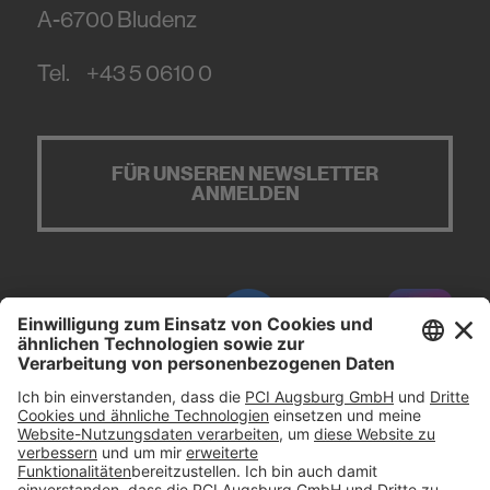
A-6700
Bludenz
Tel.
+43 5 0610 0
FÜR UNSEREN NEWSLETTER
ANMELDEN
#PCI