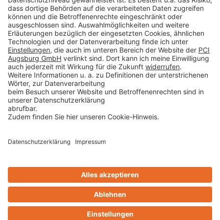
Datenschutz
AGB
Rechtliche Hinweise
Cookie-Einstellungen öffnen
Betroffenenrechte
www.bimobject.com
naturstein-datenbank.de
ausschreiben.de
Technikchat
Design & Code ❤
zwetschke
Kontakt