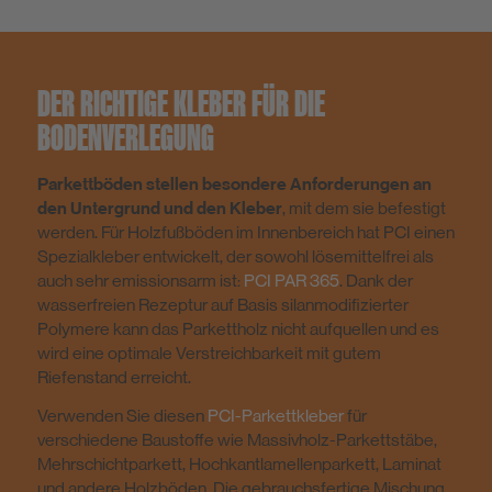
DER RICHTIGE KLEBER FÜR DIE
BODENVERLEGUNG
Parkettböden stellen besondere Anforderungen an
den Untergrund und den Kleber
, mit dem sie befestigt
werden. Für Holzfußböden im Innenbereich hat PCI einen
Spezialkleber entwickelt, der sowohl lösemittelfrei als
auch sehr emissionsarm ist:
PCI PAR 365
. Dank der
wasserfreien Rezeptur auf Basis silanmodifizierter
Polymere kann das Parkettholz nicht aufquellen und es
wird eine optimale Verstreichbarkeit mit gutem
Riefenstand erreicht.
Verwenden Sie diesen
PCI-Parkettkleber
für
verschiedene Baustoffe wie Massivholz-Parkettstäbe,
Mehrschichtparkett, Hochkantlamellenparkett, Laminat
und andere Holzböden. Die gebrauchsfertige Mischung