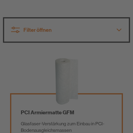
Nachhaltigkeit
Filter öffnen
Alle Produktgruppen
Alle Produktgruppen
Fliesenverlegung / Naturwerksteinverlegung
Vorstrich
Bodenausgleichsmasse
Dichten und Kleben
PCI Armiermatte GFM
Glasfaser-Verstärkung zum Einbau in PCI-
Parkettverlegung / Bodenbelagsverlegung
Belagskleber
Bodenausgleichsmassen