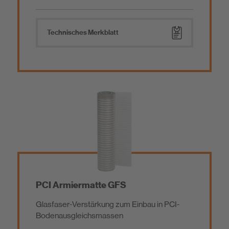
Garten- / Landschaftsbau
Parkettkleber
Technisches Merkblatt
Bauwerksabdichtung
Zusatzprodukte
Betoninstandsetzung / Reparaturmörtel
Estrich / Vergussmörtel / Beschichtung
Baukleber / Montagemörtel
PCI Armiermatte GFS
Glasfaser-Verstärkung zum Einbau in PCI-
Mörtelzusätze, Nachbehandlungs- und Trennmittel
Bodenausgleichsmassen