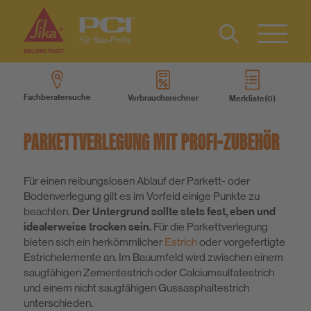
Kontakt
EN
Type 2 or
more
Fachberatersuche
Verbrauchsrechner
Merkliste
characters
Produkte
for results.
PARKETTVERLEGUNG MIT PROFI-ZUBEHÖR
Produktsysteme
Für einen reibungslosen Ablauf der Parkett- oder
Bodenverlegung gilt es im Vorfeld einige Punkte zu
Services
beachten.
Der Untergrund sollte stets fest, eben und
idealerweise trocken sein.
Für die Parkettverlegung
Wissen
bieten sich ein herkömmlicher
Estrich
oder vorgefertigte
Estrichelemente an. Im Bauumfeld wird zwischen einem
saugfähigen Zementestrich oder Calciumsulfatestrich
Über uns
und einem nicht saugfähigen Gussasphaltestrich
unterschieden.