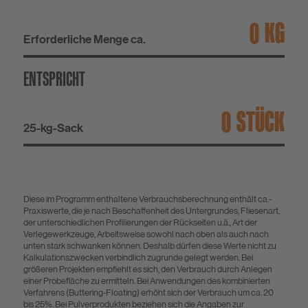
KG
Erforderliche Menge ca.
ENTSPRICHT
STÜCK
25-kg-Sack
Diese im Programm enthaltene Verbrauchsberechnung enthält ca.-
Praxiswerte, die je nach Beschaffenheit des Untergrundes, Fliesenart,
der unterschiedlichen Profilierungen der Rückseiten u.ä., Art der
Verlegewerkzeuge, Arbeitsweise sowohl nach oben als auch nach
unten stark schwanken können. Deshalb dürfen diese Werte nicht zu
Kalkulationszwecken verbindlich zugrunde gelegt werden. Bei
größeren Projekten empfiehlt es sich, den Verbrauch durch Anlegen
einer Probefläche zu ermitteln. Bei Anwendungen des kombinierten
Verfahrens (Buttering-Floating) erhöht sich der Verbrauch um ca. 20
bis 25%. Bei Pulverprodukten beziehen sich die Angaben zur