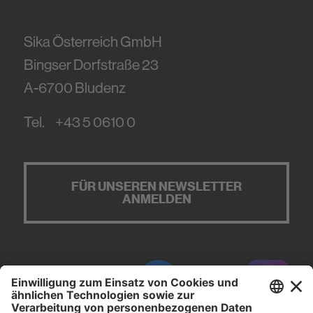
Sika Österreich GmbH
Bingser Dorfstraße 23
A-6700
Bludenz
Tel.
+43 5 0610 0
FÜR UNSEREN NEWSLETTER
ANMELDEN
#PCI