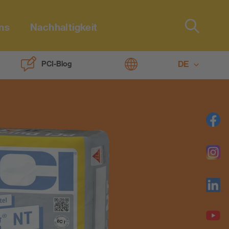
ns
Nachhaltigkeit
Type 2 or
more
characters
DE
PCI-Blog
ure
for results.
EN
o-Linie
ng
chreiben.de