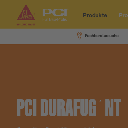
Produkte
Pr
Fachberatersuche
Verbrauchsrechner
PCI-Blog
Unternehmen
Nachhaltigkeit bei PCI
Downloads
PCI Akademie
Karriere
Nachhaltigkeitsdatenblätter
System-Partnerschaften
Videos
Referenzen
Online-Seminar "Nachhaltigkeit"
Fachberatersuche
Fokusthemen
Presse
System Fliese Universal
Für Architekten
Emissionsarme Baustoffe
PCI
DURAFUG
NT
®
PCI-Meisterportal
PCI-Fanshop