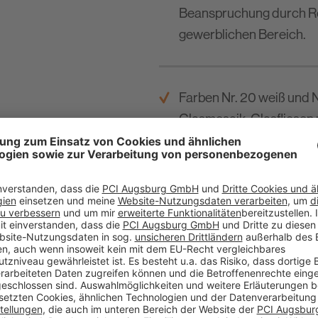
Beanspruchung durch Rei
gewerblichen Bereich.
Farben Nr. 20 weiß und Nr
Glasmosaik, Glasfliesen
Zum Verfugen von Flies
Großküchen, Kühlhäuser
Ausstellungsräumen.