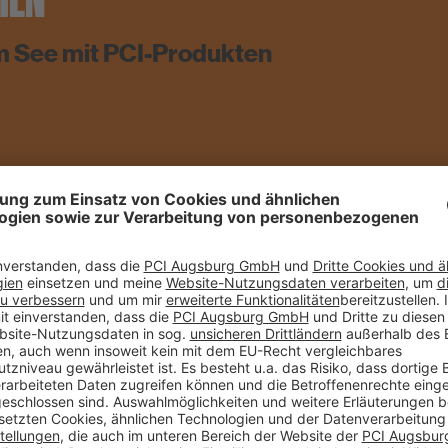
am See mit PCI-Produkten
DATUM
n, kunstvolle
in Kochel am See ist
eworden. Das kommt
26.04.2018
 direkt auf den
nannte Königshaus
ORT
legte die Kristall Bäder
hrung der
Kochel am See
ädern hat sie
zwölf Thermen zur