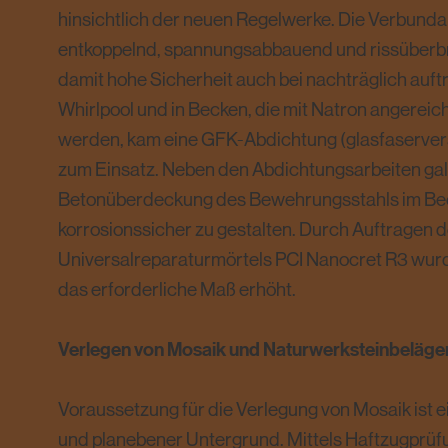
hinsichtlich der neuen Regelwerke. Die Verbunda
entkoppelnd, spannungsabbauend und rissüberbr
damit hohe Sicherheit auch bei nachträglich auft
Whirlpool und in Becken, die mit Natron angereic
werden, kam eine GFK-Abdichtung (glasfaservers
zum Einsatz. Neben den Abdichtungsarbeiten galt
Betonüberdeckung des Bewehrungsstahls im Bec
korrosionssicher zu gestalten. Durch Auftragen 
Universalreparaturmörtels PCI Nanocret R3 wurd
das erforderliche Maß erhöht.
Verlegen von Mosaik und Naturwerksteinbeläge
Voraussetzung für die Verlegung von Mosaik ist ei
und planebener Untergrund. Mittels Haftzugprüf