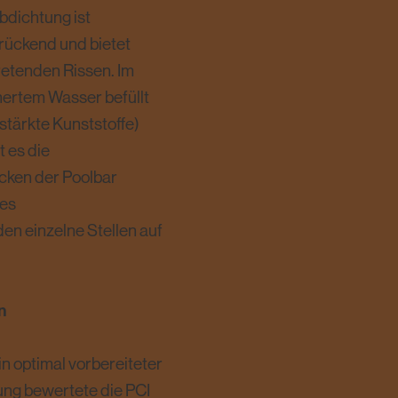
bdichtung ist
ückend und bietet
retenden Rissen. Im
hertem Wasser befüllt
tärkte Kunststoffe)
 es die
ken der Poolbar
des
en einzelne Stellen auf
n
n optimal vorbereiteter
ung bewertete die PCI