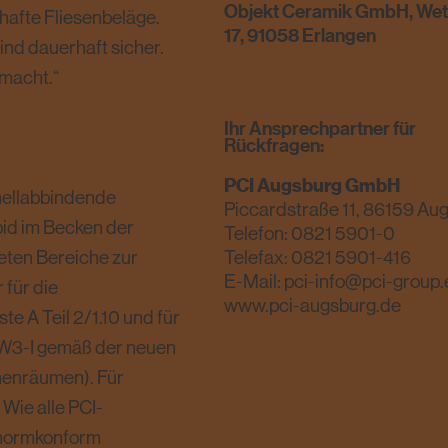
Objekt Ceramik GmbH, Wet
hafte Fliesenbeläge.
17, 91058 Erlangen
sind dauerhaft sicher.
emacht.“
Ihr Ansprechpartner für
Rückfragen:
PCI Augsburg GmbH
hnellabbindende
Piccardstraße 11, 86159 Au
id im Becken der
Telefon:
0821 5901-0
eten Bereiche zur
Telefax: 0821 5901-416
E-Mail:
pci-info@pci-group.
 für die
www.pci-augsburg.de
e A Teil 2/1.10 und für
 W3-I gemäß der neuen
nenräumen). Für
Wie alle PCI-
 normkonform