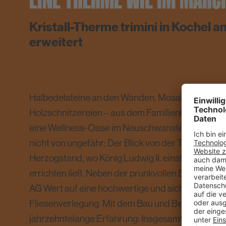
Kristall-Therme trimini in Kochel 
erweitert
Halbedelsteine an den Wänden, Mosaike aus Italie
Holzschnitzereien – aus dem Familienbad Trimini 
eine Wellness-Oase im Neuschwanstein-Flair g
nicht von ungefähr: Der Blick von der Therme geht
Herzogstand, wo König Ludwig II. einst das soge
errichten ließ. Neben der prunkvollen Einrichtung 
AG Wert auf eine hochwertige und sichere Ausfü
Fliesenverlegung. Mit dem Bau und Betrieb von B
jahrzehntelange Erfahrung: Insgesamt gehören 