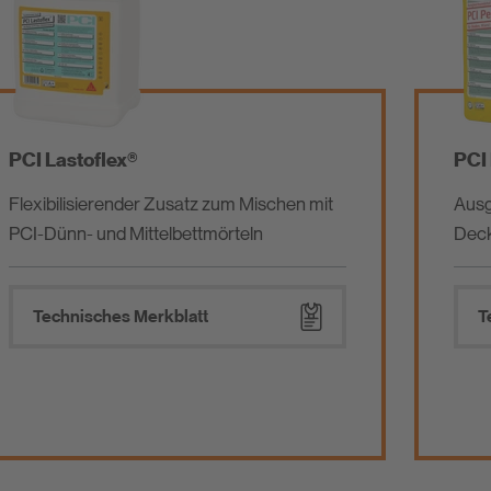
PCI Lastoflex®
PCI 
Flexibilisierender Zusatz zum Mischen mit
Ausg
PCI-Dünn- und Mittelbettmörteln
Dec
Technisches Merkblatt
T