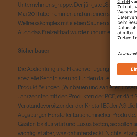
Unternehmensgruppe. Der jüngste „Spross“, das Kr
Mai 2011 übernommen und um einen stattlichen 
Wellnesskomplex mit sieben Saunen auf 450 Qua
Auch das Freizeitbad wurde rundum erneuert.
Sicher bauen
Die Abdichtung und Fliesenverlegung in Schwim
spezielle Kenntnisse und für den dauernassen Be
Produktlösungen. „Wir bauen und sanieren unser
Jahrzehnten mit den Produkten der PCI“, erklärt 
Vorstandsvorsitzender der Kristall Bäder AG die
Augsburger Hersteller bauchemischer Produkte. 
Gästen Exklusivität und Luxus bieten, sie sollen
wichtig ist aber, was dahintersteckt. Nichts ist är