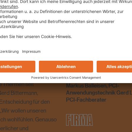
OBJEKTGRÖSSE
istall trimini, wurde im
Sauna- und
Ca. 10.000 m²
dratmeter erweitert.
FACHBERATUNG
mbädern erfordert
reich geeignete
e Thermen seit
Markus Balleisen, PCI-
Anwendungstechnik Gerd L
Gerd Bittermann,
PCI-Fachberater
 Entscheidung für den
„Wir wollen unseren
FIRMA
 sich wohlfühlen. Genauso
gerlicher und