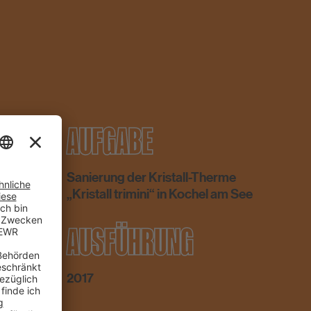
AUFGABE
Sanierung der Kristall-Therme
„Kristall trimini“ in Kochel am See
AUSFÜHRUNG
2017