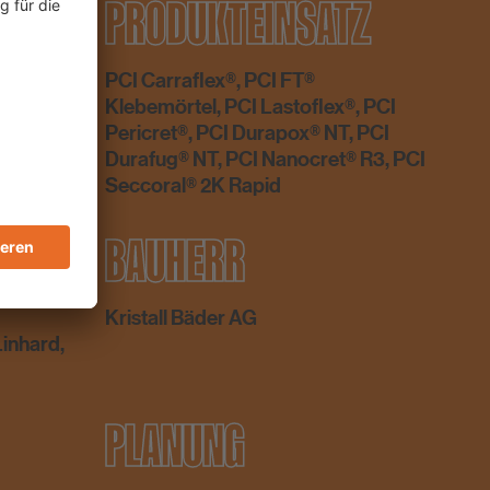
PRODUKTEINSATZ
PCI Carraflex®, PCI FT®
Klebemörtel, PCI Lastoflex®, PCI
Pericret®, PCI Durapox® NT, PCI
Durafug® NT, PCI Nanocret® R3, PCI
Seccoral® 2K Rapid
BAUHERR
Kristall Bäder AG
inhard,
PLANUNG