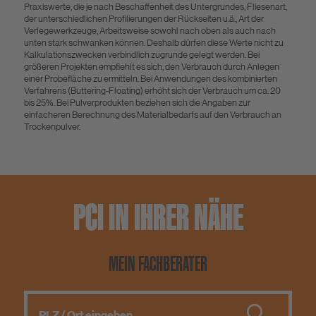
Praxiswerte, die je nach Beschaffenheit des Untergrundes, Fliesenart,
der unterschiedlichen Profilierungen der Rückseiten u.ä., Art der
Verlegewerkzeuge, Arbeitsweise sowohl nach oben als auch nach
unten stark schwanken können. Deshalb dürfen diese Werte nicht zu
Kalkulationszwecken verbindlich zugrunde gelegt werden. Bei
größeren Projekten empfiehlt es sich, den Verbrauch durch Anlegen
einer Probefläche zu ermitteln. Bei Anwendungen des kombinierten
Verfahrens (Buttering-Floating) erhöht sich der Verbrauch um ca. 20
bis 25%. Bei Pulverprodukten beziehen sich die Angaben zur
einfacheren Berechnung des Materialbedarfs auf den Verbrauch an
Trockenpulver.
PCI IN IHRER NÄHE
MEIN FACHBERATER