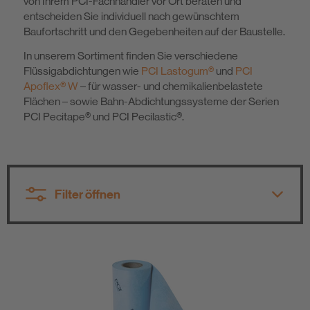
von Ihrem PCI-Fachhändler vor Ort beraten und
entscheiden Sie individuell nach gewünschtem
Nachhaltigkeit
Baufortschritt und den Gegebenheiten auf der Baustelle.
In unserem Sortiment finden Sie verschiedene
Flüssigabdichtungen wie
PCI Lastogum®
und
PCI
Apoflex® W
– für wasser- und chemikalienbelastete
Flächen – sowie Bahn-Abdichtungssysteme der Serien
PCI Pecitape® und PCI Pecilastic®.
Filter öffnen
Alle Produktgruppen
Alle Technologien