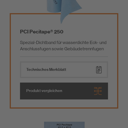
Flüssigabdichtung
Grundierung
Abdichtungsbahn / Spezialkleber
Abdichtungen
PCI Pecitape® 250
Spezial-Dichtband für wasserdichte Eck- und
Dichtband / Schnittschutzband
Haftbrücke
Anschlussfugen sowie Gebäudetrennfugen
Ausgleichsmasse
Technisches Merkblatt
Glasfaserverstärkung
Produkt vergleichen
Hartschaumträgerelement
Entkopplung & Trittschalldämmung