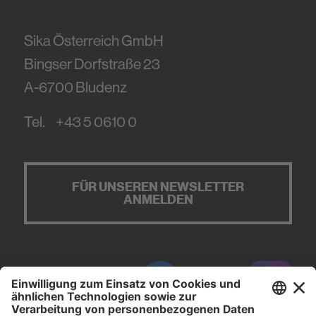
Sika Österreich GmbH
Bingser Dorfstraße 23
A-6700
Bludenz
Tel.
+43 5 0610 0
FÜR UNSEREN NEWSLETTER
ANMELDEN
#PCI