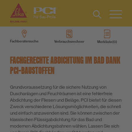
Kontakt
EN
Type 2 or
more
Fachberatersuche
Verbrauchsrechner
Merkliste
characters
Produkte
for results.
FACHGERECHTE ABDICHTUNG IM BAD DANK
Produktsysteme
PCI-BAUSTOFFEN
Services
Grundvoraussetzung für die sichere Nutzung von
Duschanlagen und Feuchträumen ist eine fehlerfreie
Abdichtung der Fliesen und Beläge. PCI bietet für diesen
Wissen
Zweck verschiedene Lösungsmöglichkeiten, die schnell
und einfach anzuwenden sind. Sie können zwischen der
klassischen Flüssigabdichtung für das Bad und
Über uns
modernen Abdichtungsbahnen wählen. Lassen Sie sich