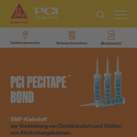
Kontakt
EN
Type 2 or
more
Fachberatersuche
Verbrauchsrechner
Merkliste
characters
Produkte
for results.
Produktsysteme
PCI
PECITAPE
®
Services
BOND
Wissen
SMP-Klebstoff
zur Verklebung von Dichtbändern und Stößen
Über uns
von Abdichtungsbahnen