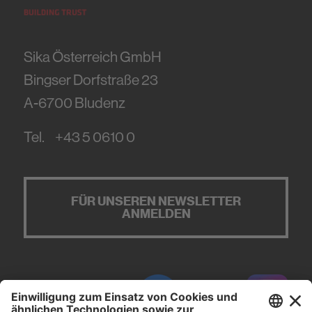
Sika Österreich GmbH
Bingser Dorfstraße 23
A-6700
Bludenz
Tel.
+43 5 0610 0
FÜR UNSEREN NEWSLETTER
ANMELDEN
#PCI