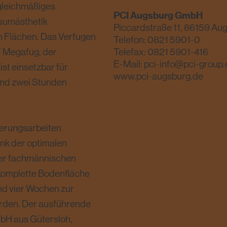
 gleichmäßiges
PCI Augsburg GmbH
Raumästhetik
Piccardstraße 11, 86159 Au
n Flächen. Das Verfugen
Telefon:
0821 5901-0
T Megafug, der
Telefax: 0821 5901-416
E-Mail:
pci-info@pci-group.
ist einsetzbar für
www.pci-augsburg.de
und zwei Stunden
erungsarbeiten
nk der optimalen
der fachmännischen
 komplette Bodenfläche
und vier Wochen zur
werden. Der ausführende
mbH aus Gütersloh,