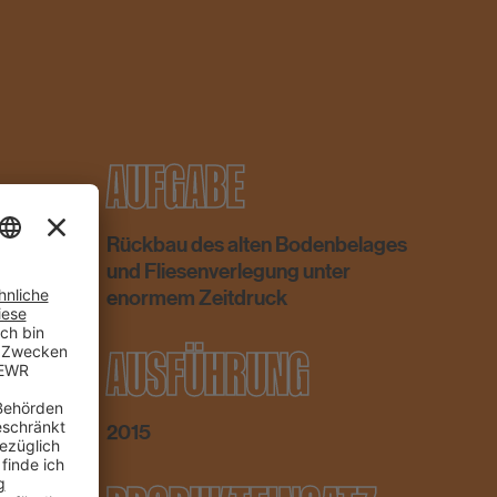
AUFGABE
Rückbau des alten Bodenbelages
und Fliesenverlegung unter
enormem Zeitdruck
AUSFÜHRUNG
2015