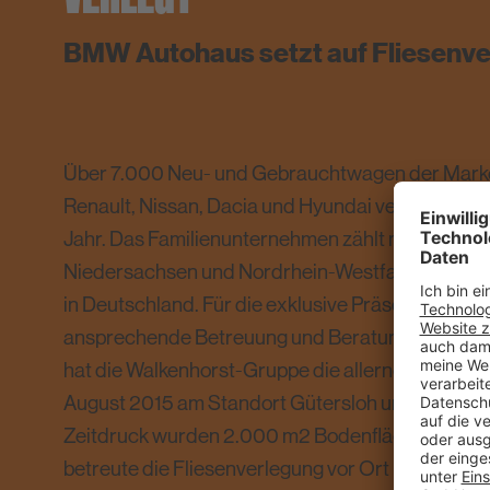
BMW Autohaus setzt auf Fliesenve
Über 7.000 Neu- und Gebrauchtwagen der Marke
Renault, Nissan, Dacia und Hyundai verkauft di
Jahr. Das Familienunternehmen zählt mit neun 
Niedersachsen und Nordrhein-Westfalen zu de
in Deutschland. Für die exklusive Präsentation d
ansprechende Betreuung und Beratung der Kund
hat die Walkenhorst-Gruppe die allerneuesten He
August 2015 am Standort Gütersloh umgesetzt.
Zeitdruck wurden 2.000 m2 Bodenfläche saniert
betreute die Fliesenverlegung vor Ort und liefer