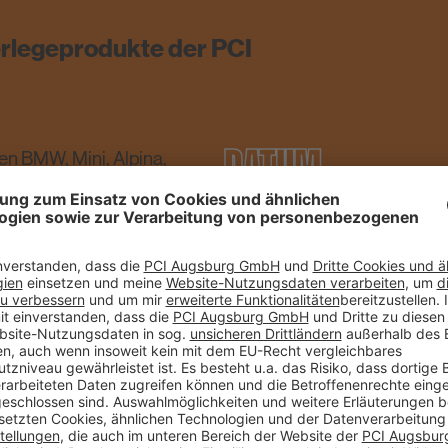
rlegeprodukte der PCI
DATUM
n BMW, Mini, Alpina,
e Walkenhorst-Gruppe pro
Autohäusern im Raum
28.04.2016
n größten BMW-Händlern
er Fahrzeuge und die
en im Servicebereich
ORT
rsteller-CI-Vorgaben im
 Unter enormen
Gütersloh
. Die PCI Augsburg
te die passenden