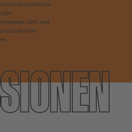
 hat bereits zahlreiche
urger
rarbeiter zählt, sind
e und dauerhafte
hen.
­SIONEN