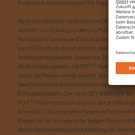
Produkte in Abstimmung mit PCI-Fachberater Ma
Nach dem Rückbau von Estrich und Altfliesen bra
die Haft- und Schutzgrundierung PCI Gisogrund 
Haftverbund zum neuen Estrich sicherzustellen.
kam PCI Pecilastic E zum Einsatz, die mit einer e
Arbeitsabfolge punktet: Sobald der Zementestric
die Entkopplungsbahn mit PCI FT Klebemörtel ve
daran die Fliesen verlegt werden. Vor allem für st
Geschäftsräume entscheidend ist die schalldäm
Entkopplungsbahn. Der nach GEV EMICODE EC 1
PCI FT Klebemörtel kam auch bei der großflächig
60 und 60 x 30 cm großen Fliesen im Farbton An
Ebenso für die Verlegung der beigen Fliesen mit
die der Raumeinteilung und Abteilung der Servic