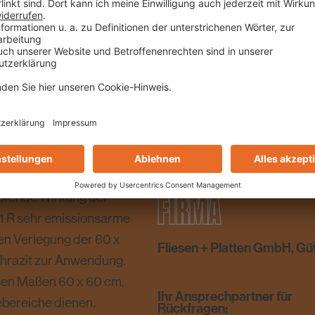
OBJEKTGRÖSSE
nfred König.
ca. 2.000 m²
chten die Fliesenleger
auf, um den optimalen
 Als Entkopplungsbahn
FACHBERATUNG
xtrem schnellen
h begehbar war, konnte
rklebt und im Anschluss
Denis Heinrich
ark frequentierte
FIRMA
pfende Wirkung der
 R sehr emissionsarme
en Verlegung der 60 x
Fliesen + Platten GmbH, Gü
thrazit zur Anwendung.
 den Maßen 60 x 60 cm,
Ihr Ansprechpartner für
ebereiche dienen.
Rückfragen: