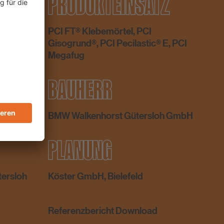
PRODUKTEINSATZ
PCI FT® Klebemörtel, PCI
Gisogrund®, PCI Pecilastic® E, PCI
Megafug
BAUHERR
BMW Walkenhorst Gütersloh GmbH
PLANUNG
tersloh
Köster GmbH, Bielefeld
Referenzbericht Download