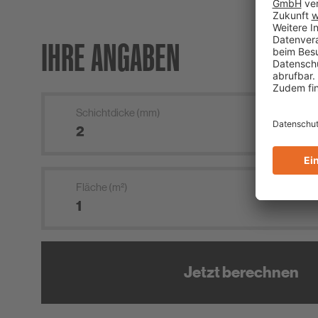
IHRE ANGABEN
Schichtdicke (mm)
Fläche (m²)
Jetzt berechnen