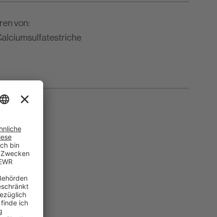
ren von:
alciumsulfatestriche
R