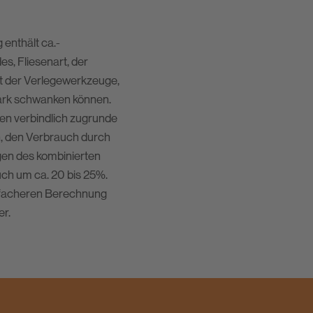
enthält ca.-
s, Fliesenart, der
Art der Verlegewerkzeuge,
tark schwanken können.
en verbindlich zugrunde
h, den Verbrauch durch
gen des kombinierten
uch um ca. 20 bis 25%.
infacheren Berechnung
er.