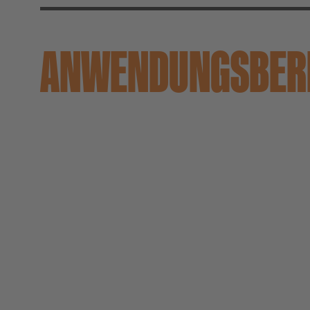
ANWENDUNGS­BER