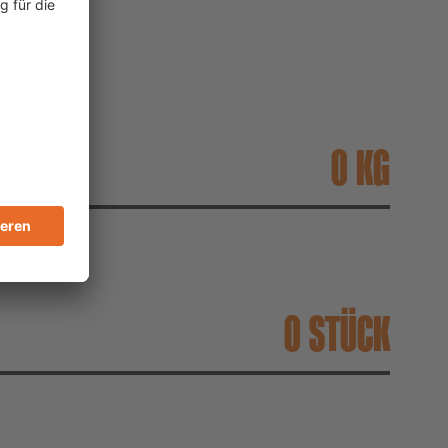
S
KG
 ca.
STÜCK