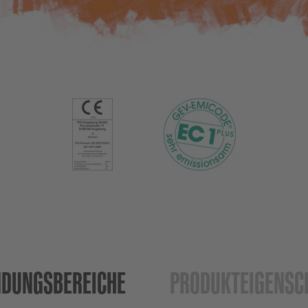
DUNGS­BEREICHE
PRODUKT­EIGENSC