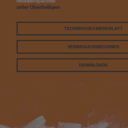
Newsletter
Nivellierspachtel
unter Oberbelägen
Website Paket
Entsorgungshinweise
TECHNISCHES MERKBLATT
VERBRAUCHS­RECHNER
DOWNLOADS