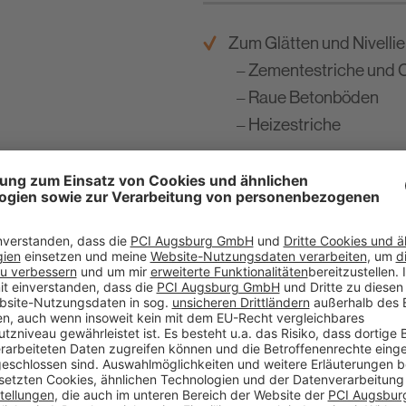
Zum Glätten und Nivellie
– Zementestriche und C
– Raue Betonböden
– Heizestriche
VERBRAUCHS­RECHNE