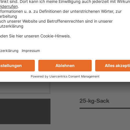
IHR ERGEBNI
Erforderliche Menge
ENTSPRICHT
25-kg-Sack