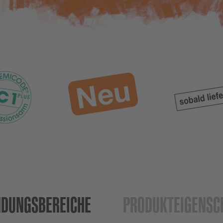
DUNGS­BEREICHE
PRODUKT­EIGENSC