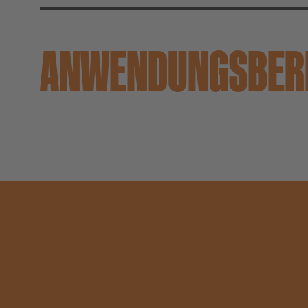
ANWENDUNGS­BER