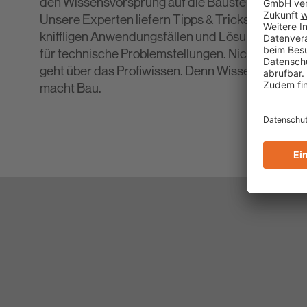
den Wissensvorsprung auf die Baustelle.
Unsere Experten liefern Tipps & Tricks zu
kniffligen Anwendungsfällen und Lösungen
für technische Problemstellungen. Nichts
geht über das Profiwissen. Denn Wissen
macht Bau.