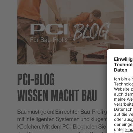
PCI-BLOG
WISSEN MACHT BAU
Bau must go on! Ein echter Bau-Profi glänzt
mit intelligenten Systemen und klugem
Köpfchen. Mit dem PCI-Blog holen Sie sich