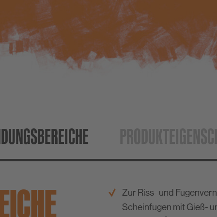
PCI-Fugenprogramm
Protokolle
PCI Flexmörtel-Linie
DUNGS­BEREICHE
PRODUKT­EIGENSC
EICHE
Zur Riss- und Fugenvern
Scheinfugen mit Gieß- un