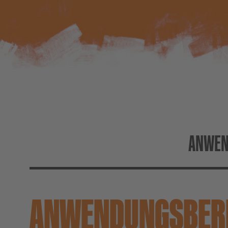
Newsletter
Website Paket
Entsorgungshinweise
ANWEN
ANWENDUNGS­BER