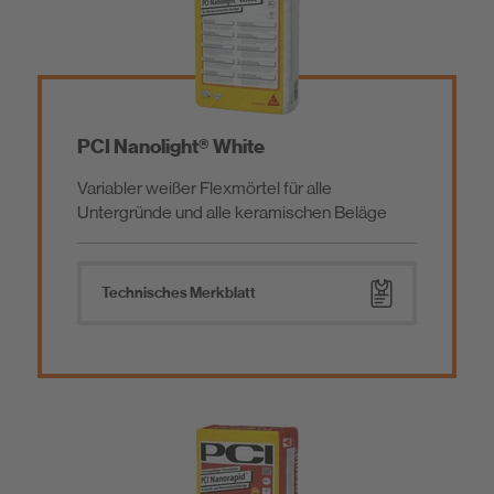
Dispersionsfliesenkleber
Grundierung
Zementäre Fliesenkleber
Abdichtungen
PCI Nanolight® White
Variabler weißer Flexmörtel für alle
Reaktionsharz-Fliesenkleber
Haftbrücke
Untergründe und alle keramischen Beläge
Hybrid Fliesenkleber
Ausgleichsmasse
Technisches Merkblatt
Glasfaserverstärkung
Hartschaumträgerelement