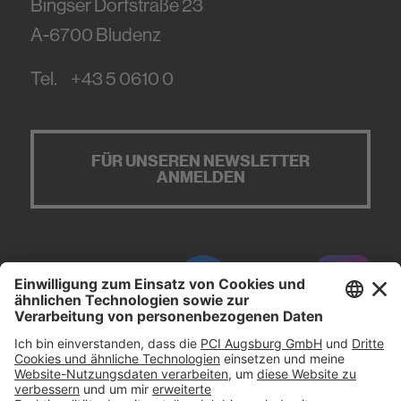
Bingser Dorfstraße 23
A-6700
Bludenz
Tel.
+43 5 0610 0
FÜR UNSEREN NEWSLETTER
ANMELDEN
#PCI