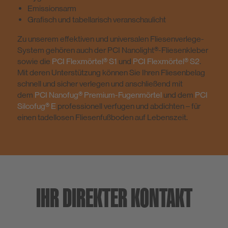
Emissionsarm
Grafisch und tabellarisch veranschaulicht
Zu unserem effektiven und universalen Fliesenverlege-
System gehören auch der PCI Nanolight®-Fliesenkleber
sowie die
PCI Flexmörtel® S1
und
PCI Flexmörtel® S2
.
Mit deren Unterstützung können Sie Ihren Fliesenbelag
schnell und sicher verlegen und anschließend mit
dem
PCI Nanofug® Premium-Fugenmörtel
und dem
PCI
Silcofug® E
professionell verfugen und abdichten – für
einen tadellosen Fliesenfußboden auf Lebenszeit.
IHR DIREKTER KONTAKT