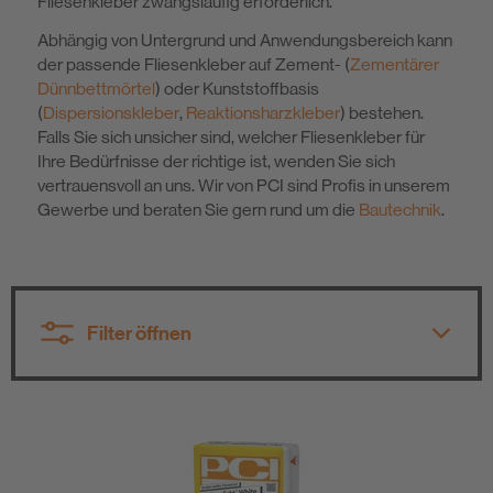
Fliesenkleber zwangsläufig erforderlich.
Nachhaltigkeit
Abhängig von Untergrund und Anwendungsbereich kann
der passende Fliesenkleber auf Zement- (
Zementärer
Dünnbettmörtel
) oder Kunststoffbasis
(
Dispersionskleber
,
Reaktionsharzkleber
) bestehen.
Falls Sie sich unsicher sind, welcher Fliesenkleber für
Ihre Bedürfnisse der richtige ist, wenden Sie sich
vertrauensvoll an uns. Wir von PCI sind Profis in unserem
Gewerbe und beraten Sie gern rund um die
Bautechnik
.
Filter öffnen
Alle Produktgruppen
Alle Technologien