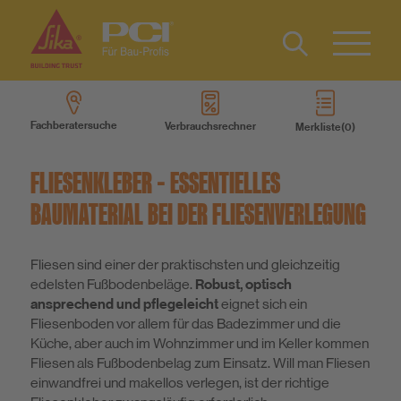
Kontakt
EN
Type 2 or
more
Fachberatersuche
Verbrauchsrechner
Merkliste
characters
Produkte
for results.
FLIESENKLEBER – ESSENTIELLES
Produktsysteme
BAUMATERIAL BEI DER FLIESENVERLEGUNG
Services
Fliesen sind einer der praktischsten und gleichzeitig
edelsten Fußbodenbeläge.
Robust, optisch
ansprechend und pflegeleicht
eignet sich ein
Wissen
Fliesenboden vor allem für das Badezimmer und die
Küche, aber auch im Wohnzimmer und im Keller kommen
Fliesen als Fußbodenbelag zum Einsatz. Will man Fliesen
Über uns
einwandfrei und makellos verlegen, ist der richtige