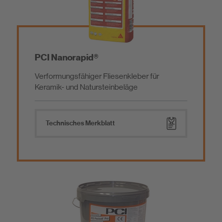
Entkopplung & Trittschalldämmung
Fliesenkleber
PCI Nanorapid®
Verformungsfähiger Fliesenkleber für
Fugenmörtel
Keramik- und Natursteinbeläge
Reinigungsprodukte
Technisches Merkblatt
Zusatzprodukte